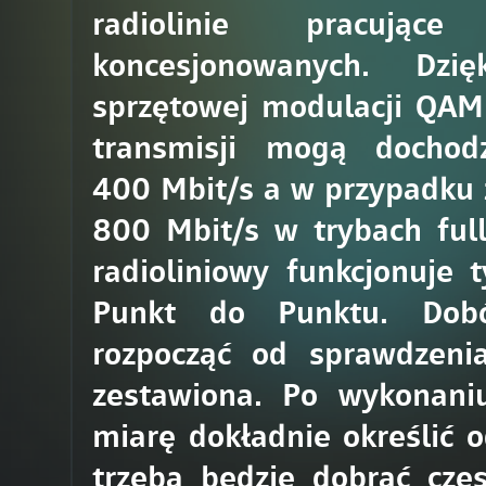
radiolinie pracując
koncesjonowanych. Dz
sprzętowej modulacji QA
transmisji mogą docho
400 Mbit/s a w przypadku 
800 Mbit/s w trybach full
radioliniowy funkcjonuje 
Punkt do Punktu. Dobór
rozpocząć od sprawdzenia
zestawiona. Po wykonaniu
miarę dokładnie określić 
trzeba będzie dobrać częs