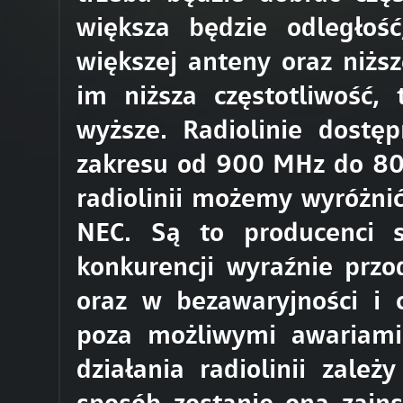
większa będzie odległoś
większej anteny oraz niższ
im niższa częstotliwość,
wyższe. Radiolinie dost
zakresu od 900 MHz do 80
radiolinii możemy wyróżnić
NEC. Są to producenci s
konkurencji wyraźnie przo
oraz w bezawaryjności i c
poza możliwymi awariami
działania radiolinii zale
sposób zostanie ona zains